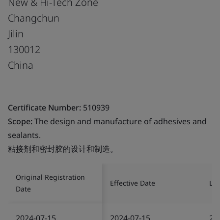
New & Hi-Tech Zone
Changchun
Jilin
130012
China
Certificate Number:
510939
Scope:
The design and manufacture of adhesives and
sealants.
粘接剂和密封胶的设计和制造。
Original Registration
Effective Date
Las
Date
2024-07-15
2024-07-15
20