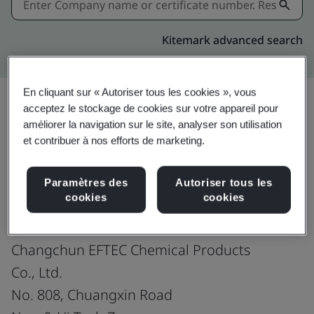
Kitemark advanced search
En cliquant sur « Autoriser tous les cookies », vous
acceptez le stockage de cookies sur votre appareil pour
améliorer la navigation sur le site, analyser son utilisation
Partager:
et contribuer à nos efforts de marketing.
IATF 16949:2016
Paramètres des
Autoriser tous les
cookies
cookies
Changchun EFTEC Chemical Products
Co., Ltd.
No. 808, Chuangxin Road