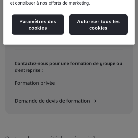
et contribuer à nos efforts de marketing.
Formation publique
Paramètres des
Autoriser tous les
Voir tous les cours sur la norme ISO
cookies
cookies
45003
Contactez-nous pour une formation de groupe ou
d’entreprise :
Formation privée
Demande de devis de formation