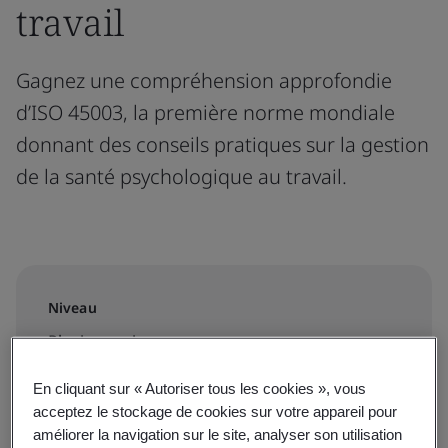
travail
Gagnez une compréhension approfondie
d’ISO 45003, la première norme mondiale
donnant des conseils pratiques sur la gestion
de la santé psychologique au travail.
Niveau
Plusieurs niveaux
En cliquant sur « Autoriser tous les cookies », vous
acceptez le stockage de cookies sur votre appareil pour
Inscrivez-vous à notre marché d’apprentissage:
améliorer la navigation sur le site, analyser son utilisation