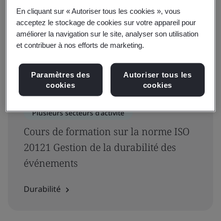
En cliquant sur « Autoriser tous les cookies », vous
Filtres
acceptez le stockage de cookies sur votre appareil pour
améliorer la navigation sur le site, analyser son utilisation
Filtre avancé
et contribuer à nos efforts de marketing.
‘20121’
Affichage de 1-1 de 1 résultats pour
Paramètres des
Autoriser tous les
cookies
cookies
Plusieurs secteurs d’activité
Cours de formation sur la norme ISO
20121 Gestion de la durabilité des
événements
Durabilité