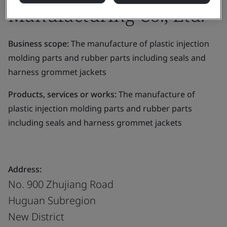
Manufacturing Co., Ltd.
Business scope:
The manufacture of plastic injection
molding parts and rubber parts including seals and
harness grommet jackets
Products, services or works:
The manufacture of
plastic injection molding parts and rubber parts
including seals and harness grommet jackets
Address:
No. 900 Zhujiang Road
Huguan Subregion
New District