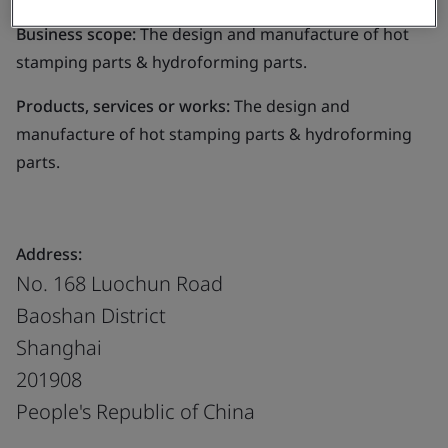
Business scope:
The design and manufacture of hot
stamping parts & hydroforming parts.
Products, services or works:
The design and
manufacture of hot stamping parts & hydroforming
parts.
Address:
No. 168 Luochun Road
Baoshan District
Shanghai
201908
People's Republic of China