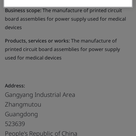
Business scope:
The manufacture of printed circuit
board assemblies for power supply used for medical
devices
Products, services or works:
The manufacture of
printed circuit board assemblies for power supply
used for medical devices
Address:
Gangyang Industrial Area
Zhangmutou
Guangdong
523639
People's Republic of China