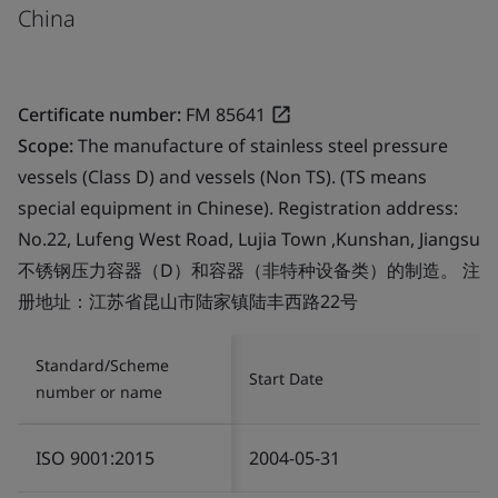
China
Certificate number:
FM 85641
Scope:
The manufacture of stainless steel pressure
vessels (Class D) and vessels (Non TS). (TS means
special equipment in Chinese). Registration address:
No.22, Lufeng West Road, Lujia Town ,Kunshan, Jiangsu
不锈钢压力容器（D）和容器（非特种设备类）的制造。 注
册地址：江苏省昆山市陆家镇陆丰西路22号
Standard/Scheme
Start Date
number or name
ISO 9001:2015
2004-05-31