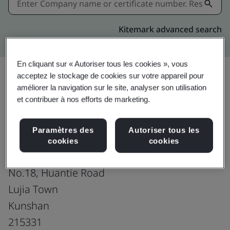
Kitemark advanced search
En cliquant sur « Autoriser tous les cookies », vous
acceptez le stockage de cookies sur votre appareil pour
améliorer la navigation sur le site, analyser son utilisation
Mise à niveau
Partager:
et contribuer à nos efforts de marketing.
Paramètres des
Autoriser tous les
Kunshan King Lai Hygienic Materials
cookies
cookies
Co., Ltd.
No.18, Huantie Road
Lujia Town
Kunshan
215331