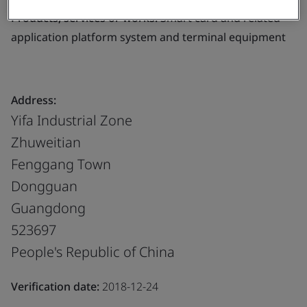
Products, services or works:
Smart card and related
application platform system and terminal equipment
Address:
Yifa Industrial Zone
Zhuweitian
Fenggang Town
Dongguan
Guangdong
523697
People's Republic of China
Verification date:
2018-12-24