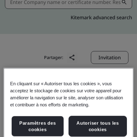
Kitemark advanced search
Invitation
Partager:
En cliquant sur « Autoriser tous les cookies », vous
acceptez le stockage de cookies sur votre appareil pour
améliorer la navigation sur le site, analyser son utilisation
et contribuer à nos efforts de marketing.
Chutian Dragon Co., Ltd.
Paramètres des
Autoriser tous les
cookies
cookies
Business scope:
Design and production of smart card