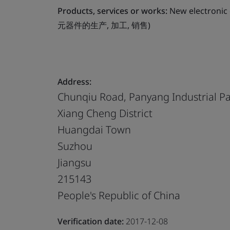
Products, services or works:
New electronic
元器件的生产, 加工, 销售)
Address:
Chunqiu Road, Panyang Industrial P
Xiang Cheng District
Huangdai Town
Suzhou
Jiangsu
215143
People's Republic of China
Verification date:
2017-12-08