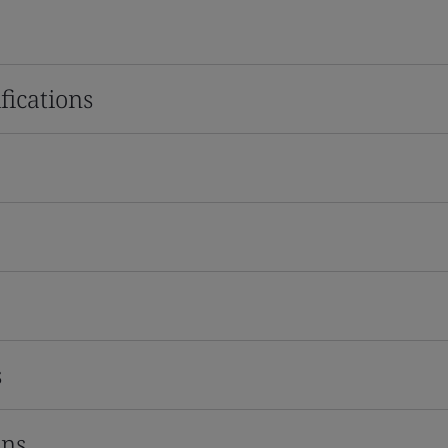
fications
s
ons