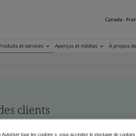
Canada - Fran
Produits et services
Aperçus et médias
À propos d
des clients
, du site et du produit
« Autoriser tous les cookies », vous acceptez le stockage de cookies 