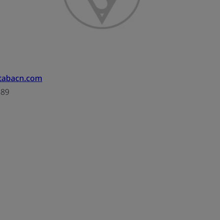
utabacn.com
889