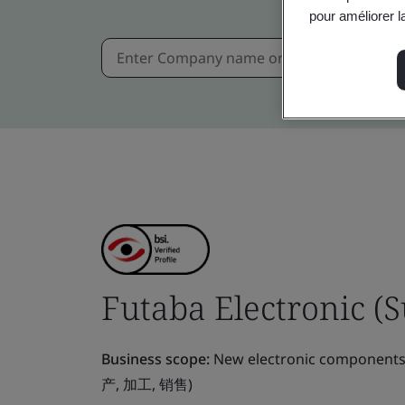
pour améliorer la
Futaba Electronic (S
Business scope:
New electronic componen
产, 加工, 销售)