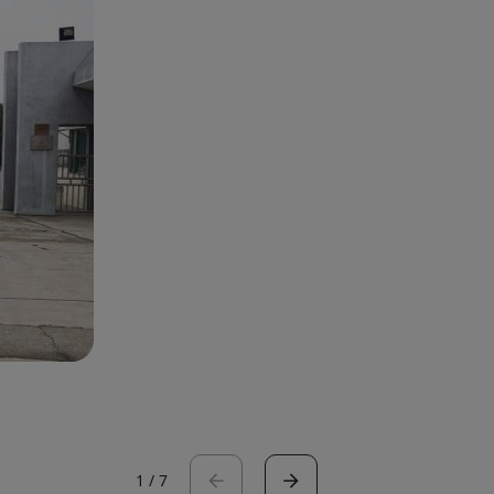
1
/
7