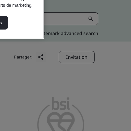
orts de marketing.
s
Kitemark advanced search
Invitation
Partager: