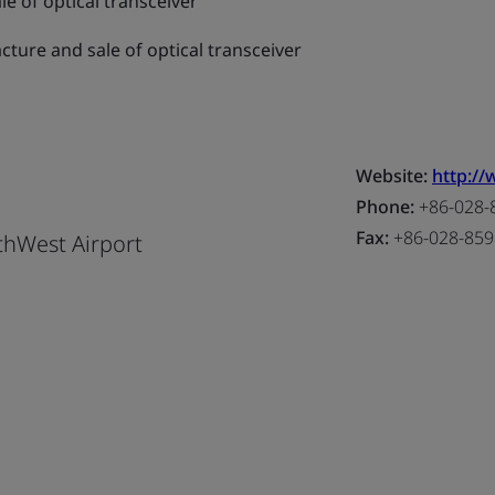
e of optical transceiver
ture and sale of optical transceiver
Website:
http:/
Phone:
+86-028-
Fax:
+86-028-859
hWest Airport