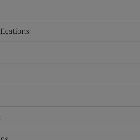
fications
s
ons