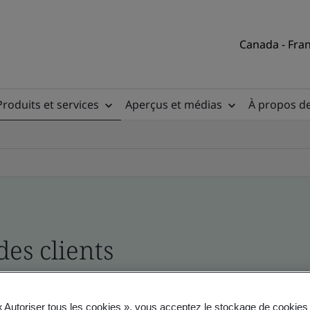
Canada - Fran
Produits et services
Aperçus et médias
À propos d
des clients
, du site et du produit
« Autoriser tous les cookies », vous acceptez le stockage de cookies 