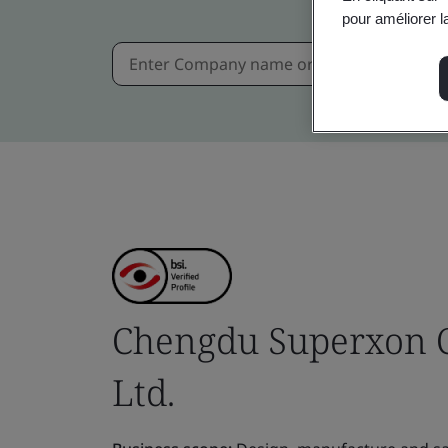
pour améliorer la
Chengdu Superxon C
Ltd.