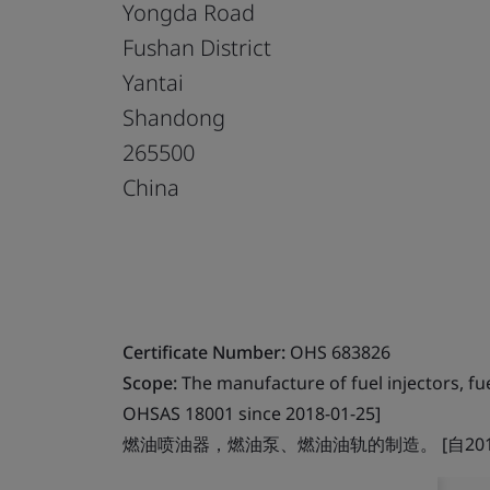
Yongda Road
Fushan District
Yantai
Shandong
265500
China
Certificate Number:
OHS 683826
Scope:
The manufacture of fuel injectors, fue
OHSAS 18001 since 2018-01-25]
燃油喷油器，燃油泵、燃油油轨的制造。 [自2018年