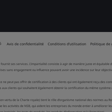
6
Avis de confidentialité
Conditions d’utilisation
Politique de
 fournit ses services. L’impartialité consiste à agir de manière juste et équitable
rises sans engagement ou influence pouvant avoir une incidence sur leur objectiv
ce ne peut pas offrir de certification à des clients qui ont également reçu des c
 aux clients qui souhaitent également obtenir la certification du même système 
 en vertu de la Charte royale) tient le rôle d’organisme national des normes au R
ue les activités de NSB, qui aident les entreprises du monde entier à améliorer le
s logiciels, les tests de produits, les produits d’information et la formation).