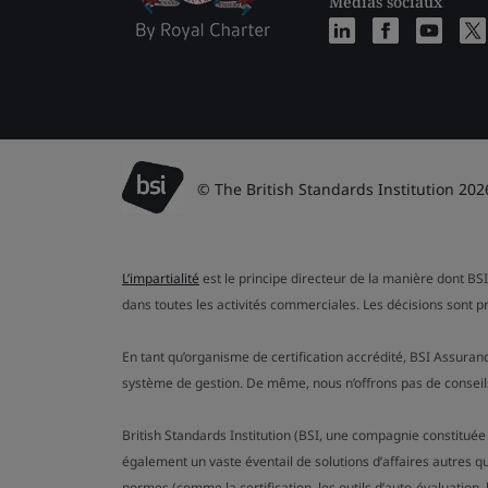
Médias sociaux
© The British Standards Institution 202
L’impartialité
est le principe directeur de la manière dont BSI
dans toutes les activités commerciales. Les décisions sont p
En tant qu’organisme de certification accrédité, BSI Assuran
système de gestion. De même, nous n’offrons pas de conseils
British Standards Institution (BSI, une compagnie constituée
également un vaste éventail de solutions d’affaires autres q
normes (comme la certification, les outils d’auto-évaluation, le