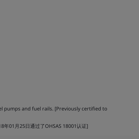
l pumps and fuel rails. [Previously certified to
01月25日通过了OHSAS 18001认证]