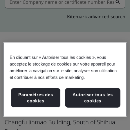
Kitemark advanced search
Partager:
En cliquant sur « Autoriser tous les cookies », vous
acceptez le stockage de cookies sur votre appareil pour
améliorer la navigation sur le site, analyser son utilisation
ISO 45001:2018
et contribuer à nos efforts de marketing.
Paramètres des
Autoriser tous les
cookies
cookies
G Innovation Inc.
2401, Building 1
Changfu Jinmao Building, South of Shihua