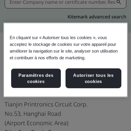
Kitemark advanced search
En cliquant sur « Autoriser tous les cookies », vous
acceptez le stockage de cookies sur votre appareil pour
améliorer la navigation sur le site, analyser son utilisation
Partager:
et contribuer à nos efforts de marketing.
Paramètres des
Autoriser tous les
ISO 45001:2018
cookies
cookies
Tianjin Printronics Circuit Corp.
No.53, Hanghai Road
(Airport Economic Area)