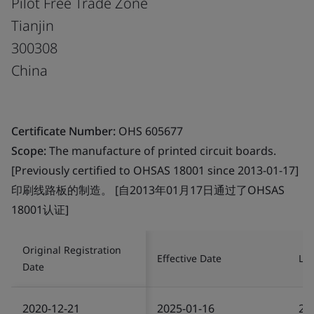
Pilot Free Trade Zone
Tianjin
300308
China
Certificate Number:
OHS 605677
Scope:
The manufacture of printed circuit boards.
[Previously certified to OHSAS 18001 since 2013-01-17]
印刷线路板的制造。 [自2013年01月17日通过了OHSAS
18001认证]
Original Registration
Effective Date
Las
Date
2020-12-21
2025-01-16
20