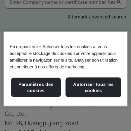
Kitemark advanced search
En cliquant sur « Autoriser tous les cookies », vous
acceptez le stockage de cookies sur votre appareil pour
Partager:
améliorer la navigation sur le site, analyser son utilisation
et contribuer à nos efforts de marketing.
ISO/IEC 27001:2022
Paramètres des
Autoriser tous les
cookies
cookies
Chin Poon (Changshu) Electronics
Co., Ltd.
No. 98, Huangpujiang Road