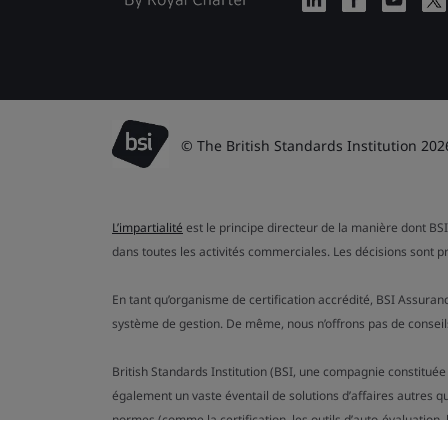
© The British Standards Institution 202
L’impartialité
est le principe directeur de la manière dont BSI
dans toutes les activités commerciales. Les décisions sont p
En tant qu’organisme de certification accrédité, BSI Assuran
système de gestion. De même, nous n’offrons pas de conseils
British Standards Institution (BSI, une compagnie constituée
également un vaste éventail de solutions d’affaires autres q
normes (comme la certification, les outils d’auto-évaluation, le