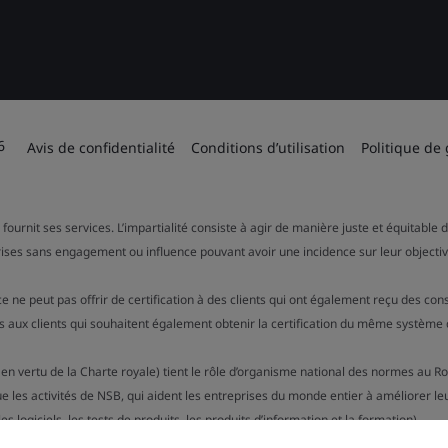
6
Avis de confidentialité
Conditions d’utilisation
Politique de
 fournit ses services. L’impartialité consiste à agir de manière juste et équitable
rises sans engagement ou influence pouvant avoir une incidence sur leur objectiv
ce ne peut pas offrir de certification à des clients qui ont également reçu des c
 aux clients qui souhaitent également obtenir la certification du même système 
 en vertu de la Charte royale) tient le rôle d’organisme national des normes au R
ue les activités de NSB, qui aident les entreprises du monde entier à améliorer le
s logiciels, les tests de produits, les produits d’information et la formation).