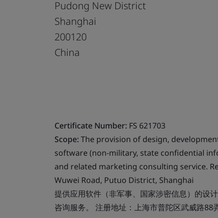
Pudong New District
Shanghai
200120
China
Certificate Number:
FS 621703
Scope:
The provision of design, development
software (non-military, state confidential in
and related marketing consulting service. R
Wuwei Road, Putuo District, Shanghai
提供应用软件（非军事、国家涉密信息）的设计
咨询服务。 注册地址：上海市普陀区武威路88弄2