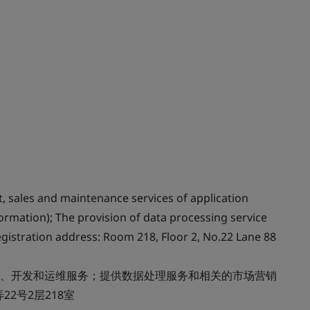
, sales and maintenance services of application
formation); The provision of data processing service
egistration address: Room 218, Floor 2, No.22 Lane 88
、开发和运维服务；提供数据处理服务和相关的市场营销
2号2层218室