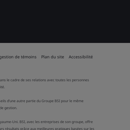
 gestion de témoins
Plan du site
Accessibilité
 dans le cadre de ses relations avec toutes les personnes
ité.
onseils d’une autre partie du Groupe BSI pour le même
de gestion.
oyaume-Uni. BSI, avec les entreprises de son groupe, offre
urs résultats grâce aux meilleures pratiques basées sur les