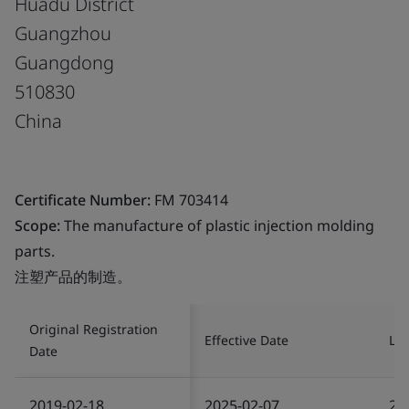
Huadu District
Guangzhou
Guangdong
510830
China
Certificate Number:
FM 703414
Scope:
The manufacture of plastic injection molding
parts.
注塑产品的制造。
Original Registration
Effective Date
Las
Date
2019-02-18
2025-02-07
20