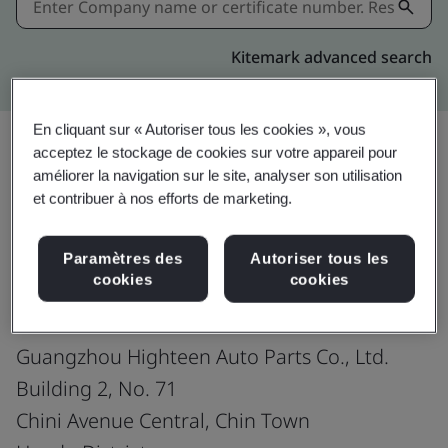
Kitemark advanced search
En cliquant sur « Autoriser tous les cookies », vous
acceptez le stockage de cookies sur votre appareil pour
améliorer la navigation sur le site, analyser son utilisation
Partager:
et contribuer à nos efforts de marketing.
Paramètres des
Autoriser tous les
ISO 9001:2015
cookies
cookies
Guangzhou Highteen Auto Parts Co., Ltd.
Building 2, No. 71
Chini Avenue Central, Chin Town