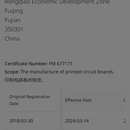
Rongqiao Economic Development Zone
Fuqing
Fujian
350301
China
Certificate Number:
FM 677171
Scope:
The manufacture of printed circuit boards.
印制电路板的制造。
Original Registration
Effective Date
Las
Date
2018-03-30
2024-03-14
20