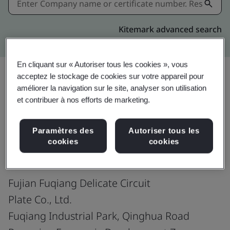
Kitemark advanced search
En cliquant sur « Autoriser tous les cookies », vous
acceptez le stockage de cookies sur votre appareil pour
améliorer la navigation sur le site, analyser son utilisation
Partager:
et contribuer à nos efforts de marketing.
Paramètres des
Autoriser tous les
ISO 9001:2015
cookies
cookies
Fujian Fuqiang Delicate Circuit
Plate Co., Ltd.
Fuqiang Industrial Park, Qinghua Road