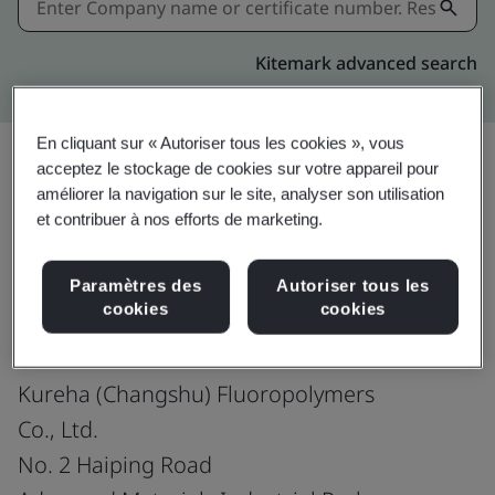
Kitemark advanced search
En cliquant sur « Autoriser tous les cookies », vous
acceptez le stockage de cookies sur votre appareil pour
améliorer la navigation sur le site, analyser son utilisation
Partager:
et contribuer à nos efforts de marketing.
Paramètres des
Autoriser tous les
ISO 9001:2015
cookies
cookies
Kureha (Changshu) Fluoropolymers
Co., Ltd.
No. 2 Haiping Road