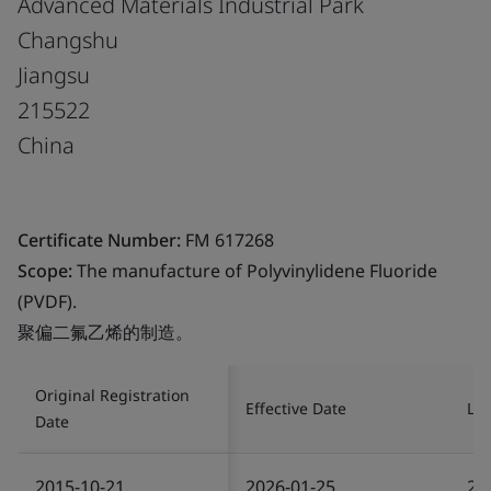
Advanced Materials Industrial Park
Changshu
Jiangsu
215522
China
Certificate Number:
FM 617268
Scope:
The manufacture of Polyvinylidene Fluoride
(PVDF).
聚偏二氟乙烯的制造。
Original Registration
Effective Date
Las
Date
2015-10-21
2026-01-25
20