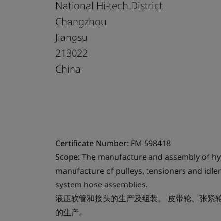
National Hi-tech District
Changzhou
Jiangsu
213022
China
Certificate Number:
FM 598418
Scope:
The manufacture and assembly of hyd
manufacture of pulleys, tensioners and idler
system hose assemblies.
液压软管和接头的生产及组装。 皮带轮、张紧
的生产。