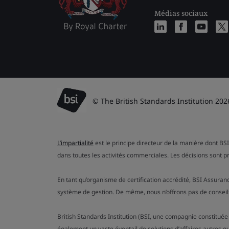
Médias sociaux
© The British Standards Institution 202
L’impartialité
est le principe directeur de la manière dont BSI
dans toutes les activités commerciales. Les décisions sont p
En tant qu’organisme de certification accrédité, BSI Assuran
système de gestion. De même, nous n’offrons pas de conseils
British Standards Institution (BSI, une compagnie constituée
également un vaste éventail de solutions d’affaires autres q