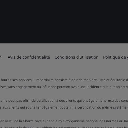
6
Avis de confidentialité
Conditions d’utilisation
Politique de
 fournit ses services. L’impartialité consiste à agir de manière juste et équitable
rises sans engagement ou influence pouvant avoir une incidence sur leur objectiv
ce ne peut pas offrir de certification à des clients qui ont également reçu des c
 aux clients qui souhaitent également obtenir la certification du même système 
 en vertu de la Charte royale) tient le rôle d’organisme national des normes au R
ue les activités de NSB, qui aident les entreprises du monde entier à améliorer le