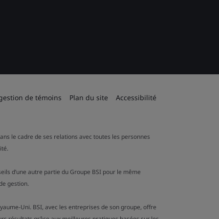
 gestion de témoins
Plan du site
Accessibilité
 dans le cadre de ses relations avec toutes les personnes
ité.
onseils d’une autre partie du Groupe BSI pour le même
de gestion.
oyaume-Uni. BSI, avec les entreprises de son groupe, offre
urs résultats grâce aux meilleures pratiques basées sur les