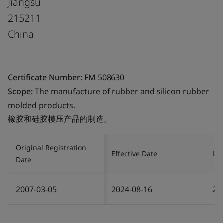
Jiangsu
215211
China
Certificate Number:
FM 508630
Scope:
The manufacture of rubber and silicon rubber
molded products.
橡胶和硅胶模压产品的制造。
Original Registration
Effective Date
Las
Date
2007-03-05
2024-08-16
20