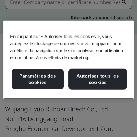
Kitemark advanced search
En cliquant sur « Autoriser tous les cookies », vous
acceptez le stockage de cookies sur votre appareil pour
améliorer la navigation sur le site, analyser son utilisation
Partager:
et contribuer à nos efforts de marketing.
Paramètres des
Autoriser tous les
ISO 9001:2015
cookies
cookies
Wujiang Flyup Rubber Hitech Co., Ltd.
No. 216 Donggang Road
Fenghu Economical Development Zone