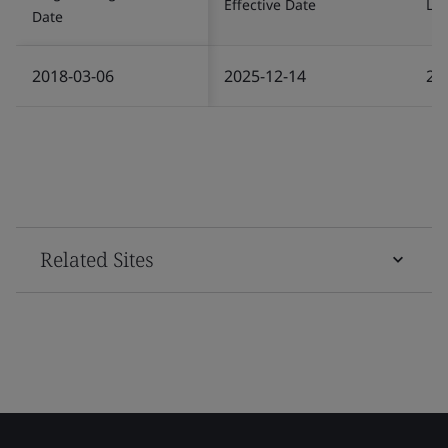
Effective Date
Las
Date
2018-03-06
2025-12-14
20
Related Sites