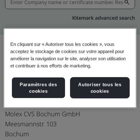
Kitemark advanced search
En cliquant sur « Autoriser tous les cookies », vous
acceptez le stockage de cookies sur votre appareil pour
Download
Partager:
améliorer la navigation sur le site, analyser son utilisation
et contribuer à nos efforts de marketing.
ISO 50001:2018
Paramètres des
Autoriser tous les
cookies
cookies
Molex CVS Bochum GmbH
Meesmannstr. 103
Bochum