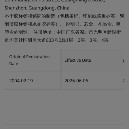
Shenzhen, Guangdong, China
不干胶标签和铭牌的制造（包括条码、印刷线路板标签、聚
酯薄膜标签和水晶胶标签）。 说明书、彩盒、礼品盒、吸
塑盒的制造。 注册地址：中国广东省深圳市光明区新湖街
道圳美社区圳美大道833号B栋1层、2层、3层、4层
Original Registration
Effective Date
Las
Date
2004-02-19
2026-06-06
20