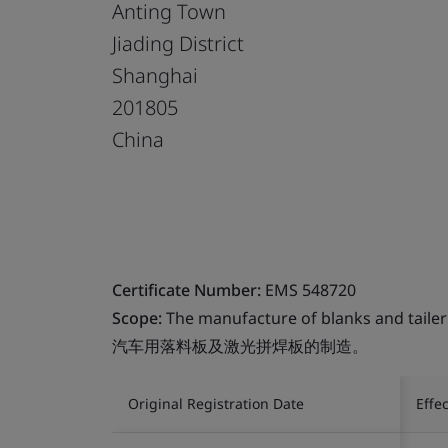
Anting Town
Jiading District
Shanghai
201805
China
Certificate Number:
EMS 548720
Scope:
The manufacture of blanks and tailer
汽车用落料板及激光拼焊板的制造。
Original Registration Date
Effe