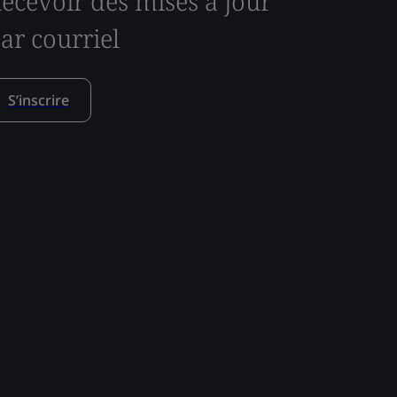
ecevoir des mises à jour
ar courriel
S’inscrire