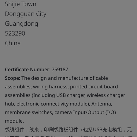
Shijie Town
Dongguan City
Guangdong
523290
China
Certificate Number:
759187
Scope:
The design and manufacture of cable
assemblies, wiring harness, printed circuit board
assemblies (Including USB charger, wireless charger
hub, electronic connectivity module), Antenna,
membrane switches, camera Input/Output (I/O)
module.
线缆组件，线束，印刷线路板组件（包括USB充电模组，无