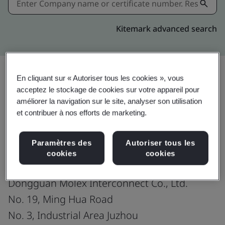
Kitemark advanced search
En cliquant sur « Autoriser tous les cookies », vous
acceptez le stockage de cookies sur votre appareil pour
Download
Partager:
améliorer la navigation sur le site, analyser son utilisation
et contribuer à nos efforts de marketing.
IATF 16949:2016
Paramètres des
Autoriser tous les
cookies
cookies
Dongguan Molex Interconnect Co., Ltd.
No. 19, Ming Hua Road
No. 3, Industrial Area Juzhou