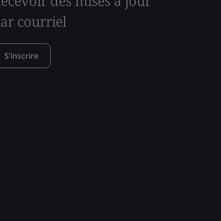
ecevoir des mises à jour
ar courriel
S’inscrire