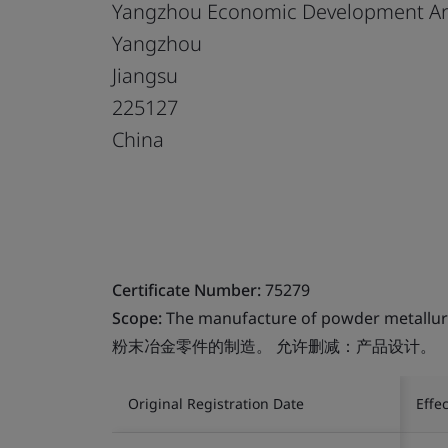
Yangzhou Economic Development A
Yangzhou
Jiangsu
225127
China
Certificate Number:
75279
Scope:
The manufacture of powder metallurgy
粉末冶金零件的制造。 允许删减：产品设计。
Original Registration Date
Effe