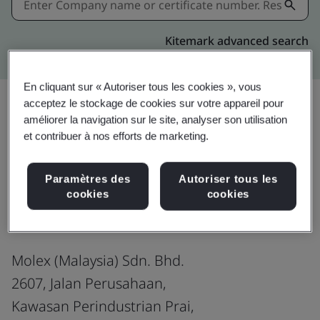
Kitemark advanced search
En cliquant sur « Autoriser tous les cookies », vous
acceptez le stockage de cookies sur votre appareil pour
améliorer la navigation sur le site, analyser son utilisation
Download
Partager:
et contribuer à nos efforts de marketing.
Paramètres des
Autoriser tous les
IATF 16949:2016
cookies
cookies
Molex (Malaysia) Sdn. Bhd.
2607, Jalan Perusahaan,
Kawasan Perindustrian Prai,