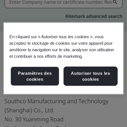
Kitemark advanced search
En cliquant sur « Autoriser tous les cookies », vous
acceptez le stockage de cookies sur votre appareil pour
améliorer la navigation sur le site, analyser son utilisation
Partager:
et contribuer à nos efforts de marketing.
Paramètres des
Autoriser tous les
IATF 16949:2016
cookies
cookies
Southco Manufacturing and Technology
(Shanghai) Co., Ltd.
No. 30 Yuanming Road