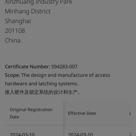
Xinzhuang Industry Park
Minhang District
Shanghai
201108
China
Certificate Number:
594283-007
Scope:
The design and manufacture of access
hardware and latching systems.
接入硬件及锁定系统的设计和生产。
Original Registration
Effective Date
Las
Date
2024-03-10
2024-03-10
20