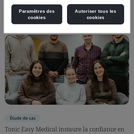
Paramètres des
Autoriser tous les
Obtenir des aperçus et des médias
cookies
cookies
Étude de cas
Tonic Easy Medical instaure la confiance en