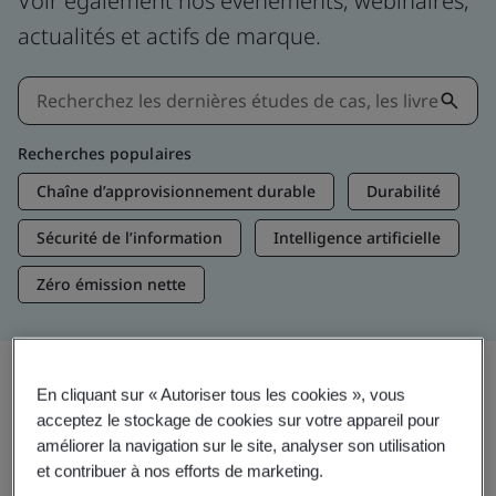
Voir également nos événements, webinaires,
actualités et actifs de marque.
Recherches populaires
Chaîne d’approvisionnement durable
Durabilité
Sécurité de l’information
Intelligence artificielle
Zéro émission nette
En cliquant sur « Autoriser tous les cookies », vous
Aperçus et médias
acceptez le stockage de cookies sur votre appareil pour
Aperçus sur les tendances
améliorer la navigation sur le site, analyser son utilisation
et contribuer à nos efforts de marketing.