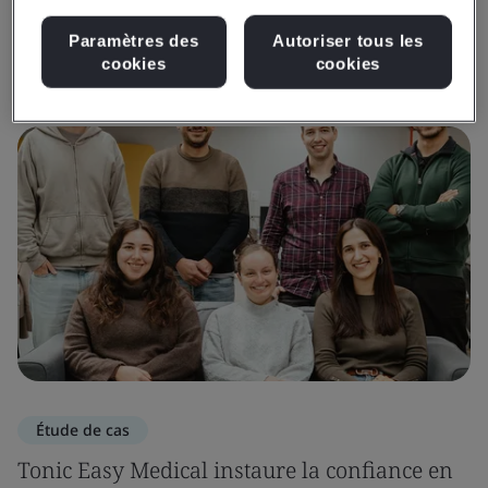
Paramètres des
Autoriser tous les
Obtenir des aperçus et des médias
cookies
cookies
Étude de cas
Tonic Easy Medical instaure la confiance en