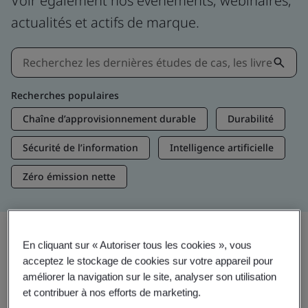
Voir également nos événements, webinaires,
actualités et actifs de marque.
Recherches populaires
Chaîne d’approvisionnement durable
Durabilité
Sécurité de l’information
Intelligence artificielle
Zéro émission nette
En cliquant sur « Autoriser tous les cookies », vous
Aperçus et médias
acceptez le stockage de cookies sur votre appareil pour
Aperçus sur les tendances
améliorer la navigation sur le site, analyser son utilisation
et contribuer à nos efforts de marketing.