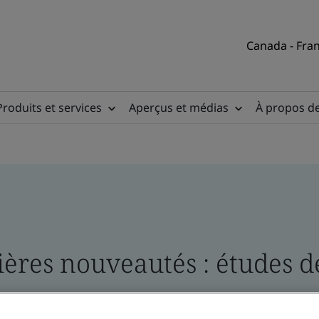
Canada - Fran
Produits et services
Aperçus et médias
À propos d
res nouveautés : études de 
s