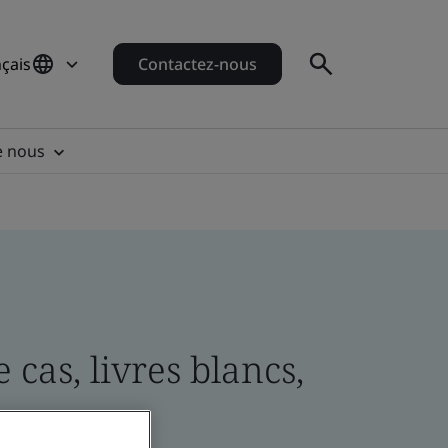
çais
Contactez-nous
e nous
cas, livres blancs,