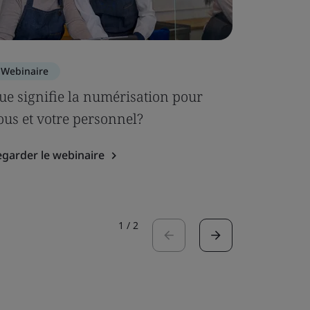
Webinaire
Webinair
ue signifie la numérisation pour
Dévoiler 
ous et votre personnel?
dans les
garder le webinaire
Regarder l
1
/
2