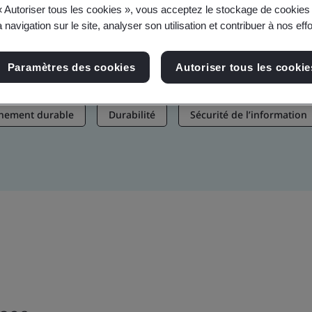
« Autoriser tous les cookies », vous acceptez le stockage de cookies 
aires, actualités et actifs de marque.
 navigation sur le site, analyser son utilisation et contribuer à nos eff
Paramètres des cookies
Autoriser tous les cookie
nnement durable
Durabilité
Sécurité de l’information