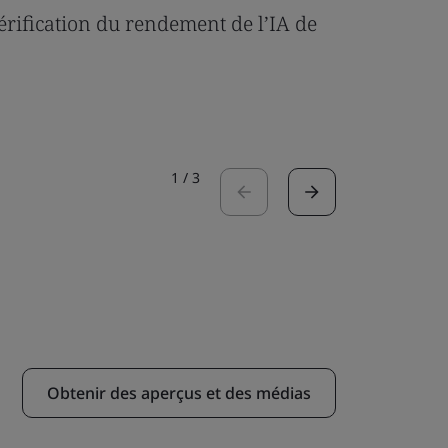
vérification du rendement de l’IA de
Umony ob
respons
Lire l’étud
1
/
3
Obtenir des aperçus et des médias