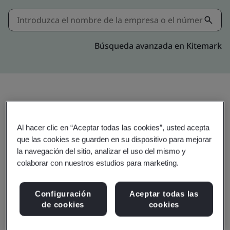
Búsqueda avanzada en Kitemark
Actualizar
Compartir:
Al hacer clic en “Aceptar todas las cookies”, usted acepta
que las cookies se guarden en su dispositivo para mejorar
la navegación del sitio, analizar el uso del mismo y
Yihe Plastic & Electronic
colaborar con nuestros estudios para marketing.
Products (Shenzhen) Co., Ltd.
1-5/F of Building 4, Building 3
Configuración
Aceptar todas las
EVA Industrial Garden
de cookies
cookies
No. 11, Guotai Road, Tangtou Community,