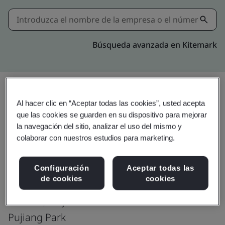
Búsqueda avanzada en Kitemark
Al hacer clic en “Aceptar todas las cookies”, usted acepta
Actualizar
Compartir:
que las cookies se guarden en su dispositivo para mejorar
la navegación del sitio, analizar el uso del mismo y
colaborar con nuestros estudios para marketing.
Winifred Cleanroom & ESD Products
(Shanghai) Ltd.
Configuración
Aceptar todas las
de cookies
cookies
Room 201, Building 25
No. 588, Xinjunhuan Road
Pujiang Park