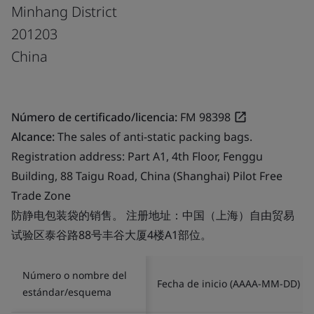
Minhang District
201203
China
Número de certificado/licencia:
FM 98398
Alcance:
The sales of anti-static packing bags.
Registration address: Part A1, 4th Floor, Fenggu
Building, 88 Taigu Road, China (Shanghai) Pilot Free
Trade Zone
防静电包装袋的销售。 注册地址：中国（上海）自由贸易
试验区泰谷路88号丰谷大厦4楼A1部位。
Número o nombre del
Fecha de inicio (AAAA-MM-DD)
estándar/esquema