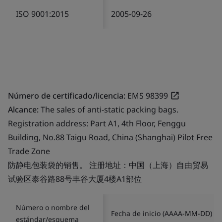
ISO 9001:2015
2005-09-26
Número de certificado/licencia:
EMS 98399
Alcance:
The sales of anti-static packing bags.
Registration address: Part A1, 4th Floor, Fenggu
Building, No.88 Taigu Road, China (Shanghai) Pilot Free
Trade Zone
防静电包装袋的销售。 注册地址：中国（上海）自由贸易
试验区泰谷路88号丰谷大厦4楼A1部位
Número o nombre del
Fecha de inicio (AAAA-MM-DD)
estándar/esquema