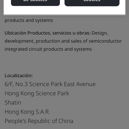
Alcance del negocio:
Design, development, production
and sales of semiconductor integrated circuit
products and systems
Ubicación Productos, servicios u obras:
Design,
development, production and sales of semiconductor
integrated circuit products and systems
Localización:
6/F, No.3 Science Park East Avenue
Hong Kong Science Park
Shatin
Hong Kong S.A.R.
People's Republic of China