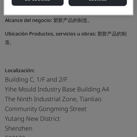
Technology Co., Ltd.
Alcance del negocio:
塑胶产品的制造。
Ubicación Productos, servicios u obras:
塑胶产品的制
造。
Localización:
Building C, 1/F and 2/F
Yihe Mould Industry Base Building A4
The Ninth Industrial Zone, Tianliao
Community Gongming Street
Yutang New District
Shenzhen