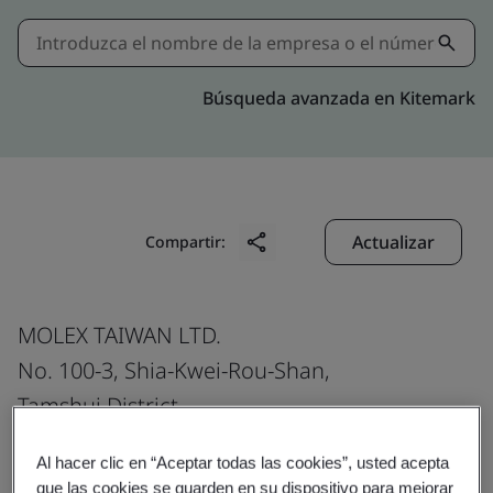
Búsqueda avanzada en Kitemark
Actualizar
Compartir:
MOLEX TAIWAN LTD.
No. 100-3, Shia-Kwei-Rou-Shan,
Tamshui District,
251004
Al hacer clic en “Aceptar todas las cookies”, usted acepta
Taiwan
que las cookies se guarden en su dispositivo para mejorar