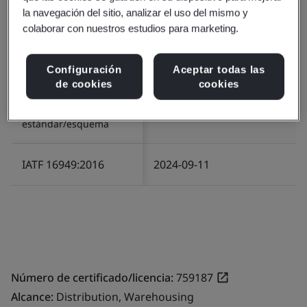
la navegación del sitio, analizar el uso del mismo y
colaborar con nuestros estudios para marketing.
Número de certificado/licencia:
748582
Alcance:
Warehousing, Distribution
Configuración
Aceptar todas las
de cookies
cookies
Número o nombre del
Fecha de inicio (AAAA-MM-DD)
estándar/esquema
IATF 16949:2016
2024-09-11
Número de certificado/licencia:
759187
Alcance:
Distribution, Warehousing