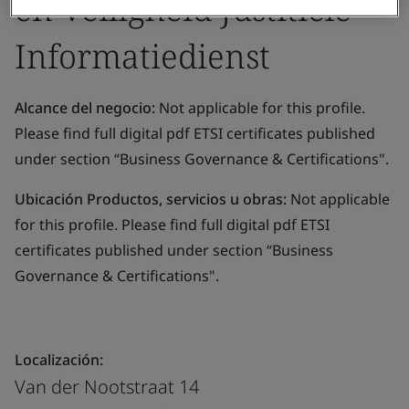
en Veiligheid Justitiële
Informatiedienst
Alcance del negocio:
Not applicable for this profile.
Please find full digital pdf ETSI certificates published
under section “Business Governance & Certifications".
Ubicación Productos, servicios u obras:
Not applicable
for this profile. Please find full digital pdf ETSI
certificates published under section “Business
Governance & Certifications".
Localización:
Van der Nootstraat 14