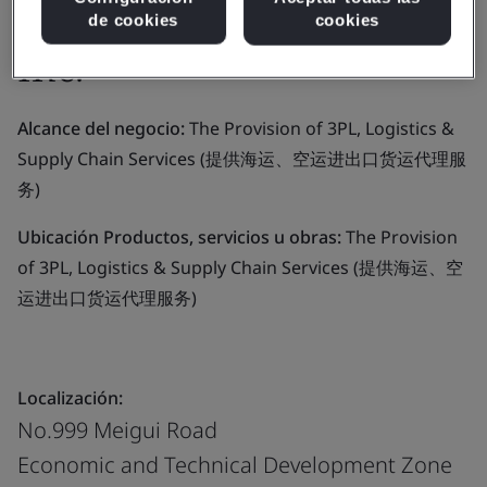
International Logistics
de cookies
cookies
Inc.
Alcance del negocio:
The Provision of 3PL, Logistics &
Supply Chain Services (提供海运、空运进出口货运代理服
务)
Ubicación Productos, servicios u obras:
The Provision
of 3PL, Logistics & Supply Chain Services (提供海运、空
运进出口货运代理服务)
Localización:
No.999 Meigui Road
Economic and Technical Development Zone