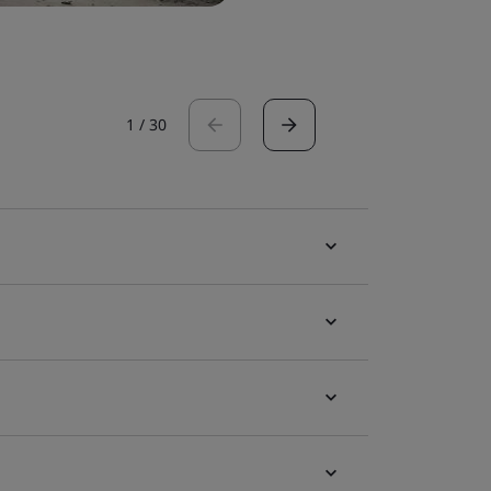
1
/
30