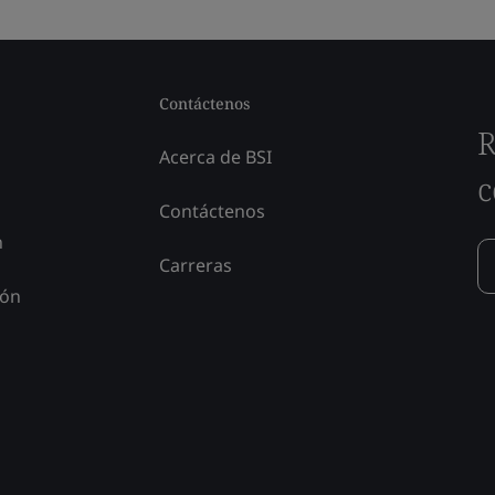
Contáctenos
R
Acerca de BSI
c
Contáctenos
n
Carreras
ión