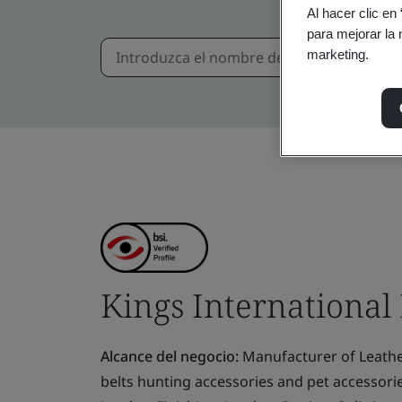
Al hacer clic en
para mejorar la 
marketing.
Kings International
Alcance del negocio:
Manufacturer of Leathe
belts hunting accessories and pet accessorie