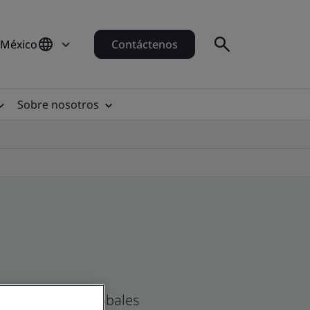
 México
Contáctenos
Sobre nosotros
as Mexicanas y globales