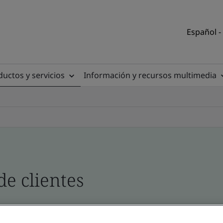
Español -
uctos y servicios
Información y recursos multimedia
de clientes
tio y producto - Validación y Verificación, empres