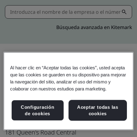
Búsqueda avanzada en Kitemark
Actualizar
Compartir:
Al hacer clic en “Aceptar todas las cookies”, usted acepta
que las cookies se guarden en su dispositivo para mejorar
la navegación del sitio, analizar el uso del mismo y
colaborar con nuestros estudios para marketing.
Hong Kong Telecommunications (HKT) Ltd.
Data Center
Configuración
Aceptar todas las
Victoria Exchange
de cookies
cookies
4/F, Grand Millennium Plaza
181 Queen's Road Central