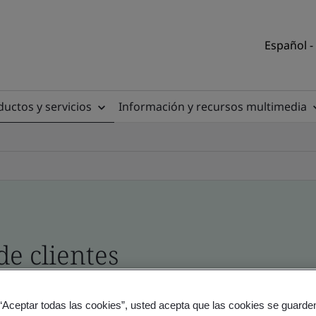
Español -
uctos y servicios
Información y recursos multimedia
de clientes
tio y producto - Validación y Verificación, empres
 “Aceptar todas las cookies”, usted acepta que las cookies se guarden