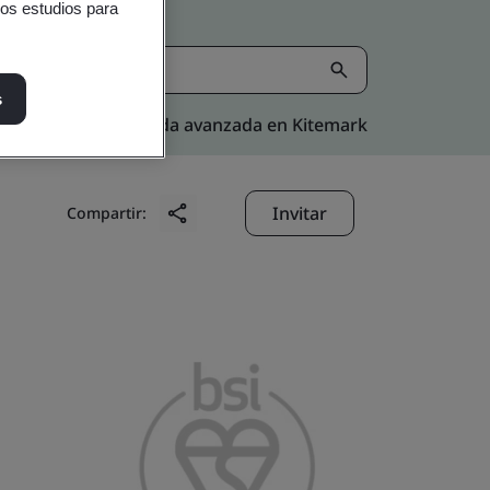
ros estudios para
s
Búsqueda avanzada en Kitemark
Invitar
Compartir: