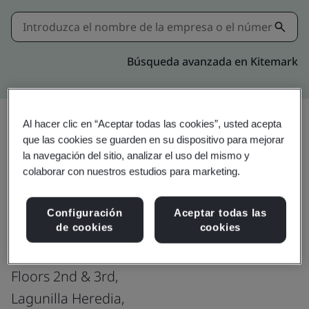
Búsqueda avanzada en Kitemark
Al hacer clic en “Aceptar todas las cookies”, usted acepta
que las cookies se guarden en su dispositivo para mejorar
Actualizar
Compartir:
la navegación del sitio, analizar el uso del mismo y
colaborar con nuestros estudios para marketing.
Divine-Costa Rica : San Jose
Configuración
Aceptar todas las
de cookies
cookies
Production office
Ultra Park II, Building 4,
Floors 2nd & 3rd,
Lagunilla Heredia,