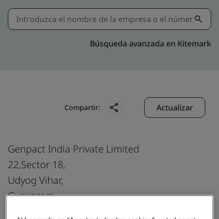
Búsqueda avanzada en Kitemark
Actualizar
Compartir:
Genpact India Private Limited
22,Sector 18,
Udyog Vihar,
Gurugram
122 002