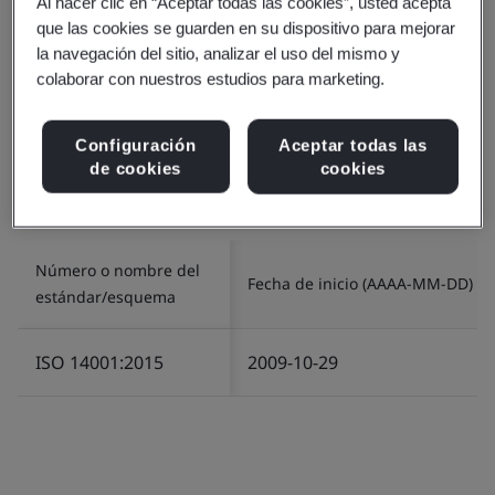
Al hacer clic en “Aceptar todas las cookies”, usted acepta
India
que las cookies se guarden en su dispositivo para mejorar
la navegación del sitio, analizar el uso del mismo y
colaborar con nuestros estudios para marketing.
Número de certificado/licencia:
EMS 553818
Alcance:
The management of Environment related
Configuración
Aceptar todas las
de cookies
cookies
services in relation to Infrastructure and Logistics for
the provision of IT/ITES operations.
Número o nombre del
Fecha de inicio (AAAA-MM-DD)
estándar/esquema
ISO 14001:2015
2009-10-29