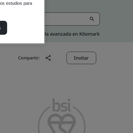
ros estudios para
s
Búsqueda avanzada en Kitemark
Invitar
Compartir: