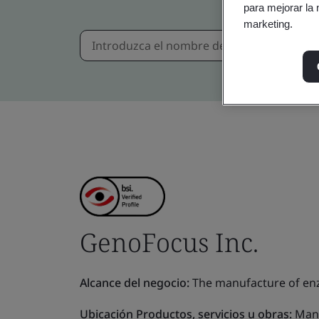
para mejorar la 
marketing.
GenoFocus Inc.
Alcance del negocio:
The manufacture of enz
Ubicación Productos, servicios u obras:
Manu