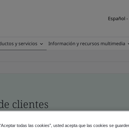
Español -
uctos y servicios
Información y recursos multimedia
de clientes
tio y producto - Validación y Verificación, empres
 “Aceptar todas las cookies”, usted acepta que las cookies se guarden