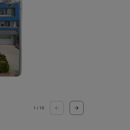
1
/
10