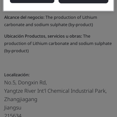
Co., Ltd.
Alcance del negocio:
The production of Lithium
carbonate and sodium sulphate (by-product)
Ubicación Productos, servicios u obras:
The
production of Lithium carbonate and sodium sulphate
(by-product)
Localización:
No.5, Dongxin Rd,
Yangtze River Int'l Chemical Industrial Park,
Zhangjiagang
Jiangsu
215634