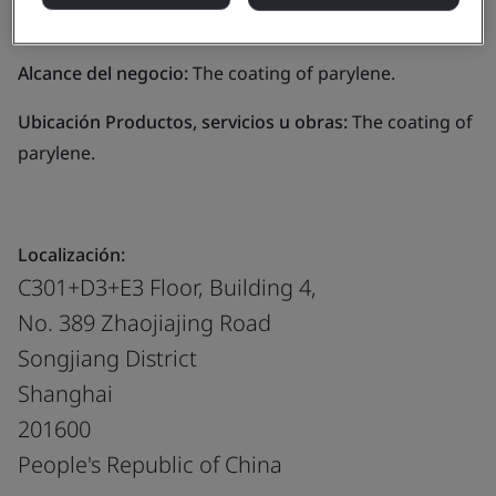
Systems (Shanghai)
Alcance del negocio:
The coating of parylene.
Ubicación Productos, servicios u obras:
The coating of
parylene.
Localización:
C301+D3+E3 Floor, Building 4,
No. 389 Zhaojiajing Road
Songjiang District
Shanghai
201600
People's Republic of China