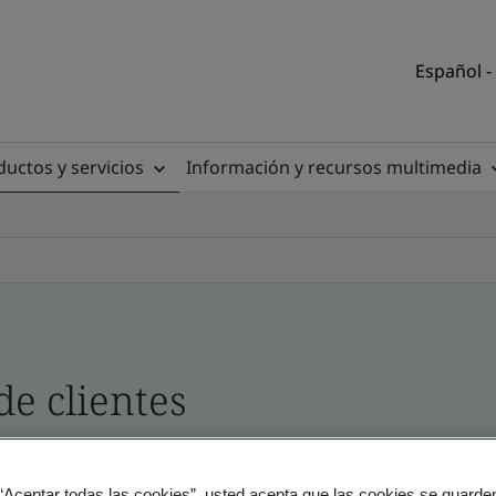
Español -
uctos y servicios
Información y recursos multimedia
de clientes
tio y producto - Validación y Verificación, empres
 “Aceptar todas las cookies”, usted acepta que las cookies se guarden