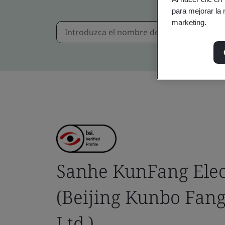
para mejorar la 
marketing.
Sanhe KunFang Elect
(Beijing Kunbo Fang
Ltd.)