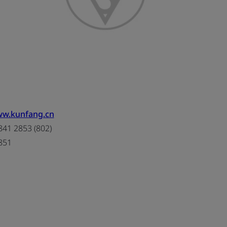
ww.kunfang.cn
41 2853 (802)
851