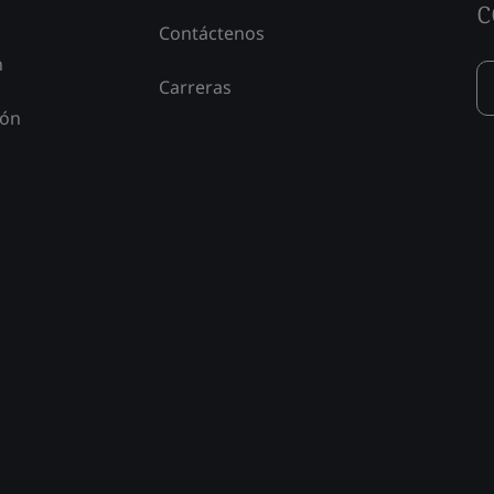
c
Contáctenos
n
Carreras
ión