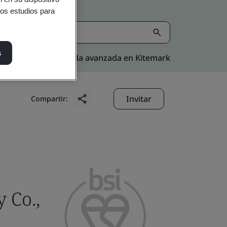
ros estudios para
s
Búsqueda avanzada en Kitemark
Invitar
Compartir:
 Co.,