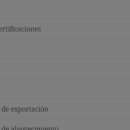
rtificaciones
s de exportación
s de abastecimiento