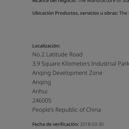
Alcance del negocio:
The Manufacture of Stab
Ubicación Productos, servicios u obras:
The 
Localización:
No.2 Latitude Road
3.9 Square Kilometers Industrial Par
Anqing Development Zone
Anqing
Anhui
246005
People's Republic of China
Fecha de verificación:
2018-03-30