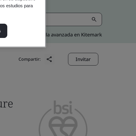
ros estudios para
s
Búsqueda avanzada en Kitemark
Invitar
Compartir:
ure