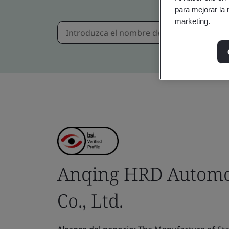
para mejorar la 
marketing.
Anqing HRD Automob
Co., Ltd.