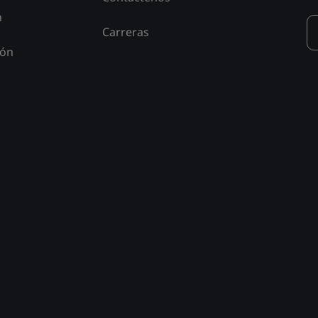
n
Carreras
ión