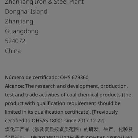
Zhanjiang Iron & Steel Plant
Donghai Island
Zhanjiang
Guangdong
524072
China
Número de certificado:
OHS 679360
Alcance:
The research and development, production,
test and trade activities of coal chemical products (the
product with qualification requirement should be
limited in its qualification certificate). [Previously
certified to OHSAS 18001 since 2017-12-22]
煤化工产品（涉及资质按资质范围）的研发、生产、化验及
贸易活动。 [自2017年12月22日通过了OHSAS 18001认证]