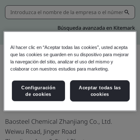
Búsqueda avanzada en Kitemark
Al hacer clic en “Aceptar todas las cookies”, usted acepta
que las cookies se guarden en su dispositivo para mejorar
la navegación del sitio, analizar el uso del mismo y
Compartir:
colaborar con nuestros estudios para marketing.
Configuración
Aceptar todas las
ISO 45001:2018
de cookies
cookies
Baosteel Chemical Zhanjiang Co., Ltd.
Weiwu Road, Jinger Road