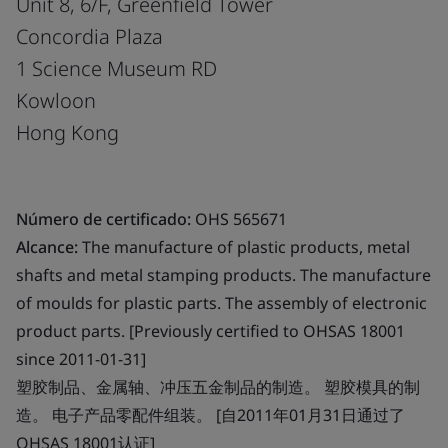
Unit 8, 6/F, Greenfield Tower
Concordia Plaza
1 Science Museum RD
Kowloon
Hong Kong
Número de certificado:
OHS 565671
Alcance:
The manufacture of plastic products, metal
shafts and metal stamping products. The manufacture
of moulds for plastic parts. The assembly of electronic
product parts. [Previously certified to OHSAS 18001
since 2011-01-31]
塑胶制品、金属轴、冲压五金制品的制造。 塑胶模具的制
造。 电子产品零配件组装。 [自2011年01月31日通过了
OHSAS 18001认证]